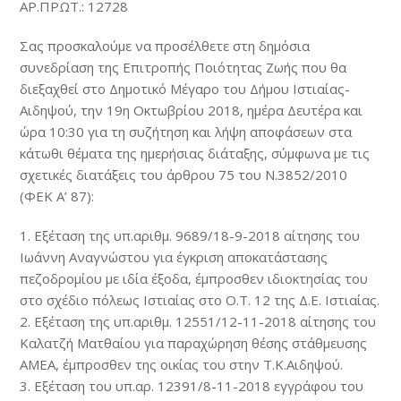
ΑΡ.ΠΡΩΤ.: 12728
Σας προσκαλούμε να προσέλθετε στη δημόσια
συνεδρίαση της Επιτροπής Ποιότητας Ζωής που θα
διεξαχθεί στο Δημοτικό Μέγαρο του Δήμου Ιστιαίας-
Αιδηψού, την 19η Οκτωβρίου 2018, ημέρα Δευτέρα και
ώρα 10:30 για τη συζήτηση και λήψη αποφάσεων στα
κάτωθι θέματα της ημερήσιας διάταξης, σύμφωνα με τις
σχετικές διατάξεις του άρθρου 75 του Ν.3852/2010
(ΦΕΚ Α’ 87):
1. Εξέταση της υπ.αριθμ. 9689/18-9-2018 αίτησης του
Ιωάννη Αναγνώστου για έγκριση αποκατάστασης
πεζοδρομίου με ιδία έξοδα, έμπροσθεν ιδιοκτησίας του
στο σχέδιο πόλεως Ιστιαίας στο Ο.Τ. 12 της Δ.Ε. Ιστιαίας.
2. Εξέταση της υπ.αριθμ. 12551/12-11-2018 αίτησης του
Καλατζή Ματθαίου για παραχώρηση θέσης στάθμευσης
ΑΜΕΑ, έμπροσθεν της οικίας του στην Τ.Κ.Αιδηψού.
3. Εξέταση του υπ.αρ. 12391/8-11-2018 εγγράφου του