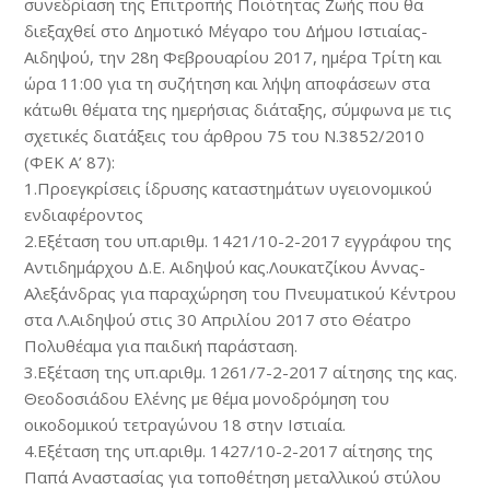
συνεδρίαση της Επιτροπής Ποιότητας Ζωής που θα
διεξαχθεί στο Δημοτικό Μέγαρο του Δήμου Ιστιαίας-
Αιδηψού, την 28η Φεβρουαρίου 2017, ημέρα Τρίτη και
ώρα 11:00 για τη συζήτηση και λήψη αποφάσεων στα
κάτωθι θέματα της ημερήσιας διάταξης, σύμφωνα με τις
σχετικές διατάξεις του άρθρου 75 του Ν.3852/2010
(ΦΕΚ Α’ 87):
1.Προεγκρίσεις ίδρυσης καταστημάτων υγειονομικού
ενδιαφέροντος
2.Εξέταση του υπ.αριθμ. 1421/10-2-2017 εγγράφου της
Αντιδημάρχου Δ.Ε. Αιδηψού κας.Λουκατζίκου ΄Αννας-
Αλεξάνδρας για παραχώρηση του Πνευματικού Κέντρου
στα Λ.Αιδηψού στις 30 Απριλίου 2017 στο Θέατρο
Πολυθέαμα για παιδική παράσταση.
3.Εξέταση της υπ.αριθμ. 1261/7-2-2017 αίτησης της κας.
Θεοδοσιάδου Ελένης με θέμα μονοδρόμηση του
οικοδομικού τετραγώνου 18 στην Ιστιαία.
4.Εξέταση της υπ.αριθμ. 1427/10-2-2017 αίτησης της
Παπά Αναστασίας για τοποθέτηση μεταλλικού στύλου