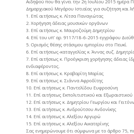
Αιδηψού που θα γίνει την 2η Ιουλίου 2015 ημέρα 
Δημαρχιακού Μεγάρου Ιστιαίας για συζήτηση και 
1. Επί αιτήσεως κ. Λίτσα Παναγιώτας
2. Χορήγηση άδειας μουσικών οργάνων
3. Επί αιτήσεως κ. Μαυροζούμη Δημητρίου
4. Επί του υπ’ αρ. 9117/18-6-2015 εγγράφου Διε
5. Ορισμός θέσης στάσιμου εμπορίου στο Πευκί.
6. Επί αιτήσεως-καταγγελίας κ. Άννας συζ. Δημητρ
7. Επί αιτήσεως κ. Προέγκριση χορήγησης άδειας ί
ενδιαφέροντος.
8. Επί αιτήσεως κ. Κραβαρίτη Μαρίας
9. Επί αιτήσεως κ. Σιάννα Αφροδίτης
10. Επί αιτήσεως κ. Παντελίδου Ευφροσύνη
11. Επί αιτήσεως Εκπολιτιστικού και Εξωραιστικο
12. Επί αιτήσεως κ. Δημητρίου Γεωργίου και Γειτόν
13. Επί αιτήσεως κ. Ανδρούτσου Ανδονίκης
14. Επί αιτήσεως κ. Αλεξίου Αργυρώ
15. Επί αιτήσεως κ. Αλεξίου Αικατερίνης
Σας ενημερώνουμε ότι σύμφωνα με το άρθρο 75, πα