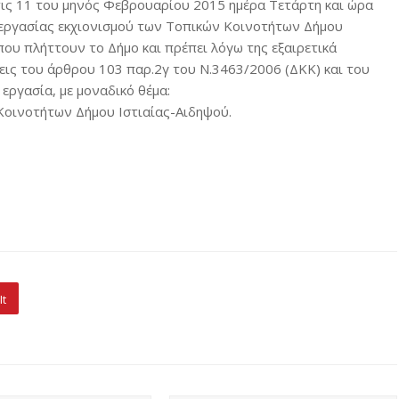
στις 11 του μηνός Φεβρουαρίου 2015 ημέρα Τετάρτη και ώρα
 εργασίας εκχιονισμού των Τοπικών Κοινοτήτων Δήμου
που πλήττουν το Δήμο και πρέπει λόγω της εξαιρετικά
εις του άρθρου 103 παρ.2γ του Ν.3463/2006 (ΔΚΚ) και του
εργασία, με μοναδικό θέμα:
Κοινοτήτων Δήμου Ιστιαίας-Αιδηψού.
It