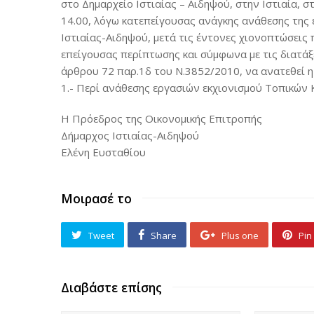
στο Δημαρχείο Ιστιαίας – Αιδηψού, στην Ιστιαία, 
14.00, λόγω κατεπείγουσας ανάγκης ανάθεσης της
Ιστιαίας-Αιδηψού, μετά τις έντονες χιονοπτώσεις 
επείγουσας περίπτωσης και σύμφωνα με τις διατάξ
άρθρου 72 παρ.1δ του Ν.3852/2010, να ανατεθεί η 
1.- Περί ανάθεσης εργασιών εκχιονισμού Τοπικών 
Η Πρόεδρος της Οικονομικής Επιτροπής
Δήμαρχος Ιστιαίας-Αιδηψού
Ελένη Ευσταθίου
Μοιρασέ το
Tweet
Share
Plus one
Pin 
Διαβάστε επίσης