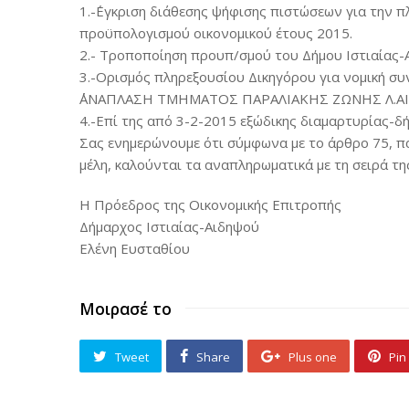
1.-΄Εγκριση διάθεσης ψήφισης πιστώσεων για την 
προϋπολογισμού οικονομικού έτους 2015.
2.- Τροποποίηση προυπ/σμού του Δήμου Ιστιαίας-Α
3.-Ορισμός πληρεξουσίου Δικηγόρου για νομική συν
΄΄ΑΝΑΠΛΑΣΗ ΤΜΗΜΑΤΟΣ ΠΑΡΑΛΙΑΚΗΣ ΖΩΝΗΣ Λ.ΑΙΔ
4.-Επί της από 3-2-2015 εξώδικης διαμαρτυρίας-δ
Σας ενημερώνουμε ότι σύμφωνα με το άρθρο 75, πα
μέλη, καλούνται τα αναπληρωματικά με τη σειρά τη
Η Πρόεδρος της Οικονομικής Επιτροπής
Δήμαρχος Ιστιαίας-Αιδηψού
Ελένη Ευσταθίου
Μοιρασέ το
Tweet
Share
Plus one
Pin 