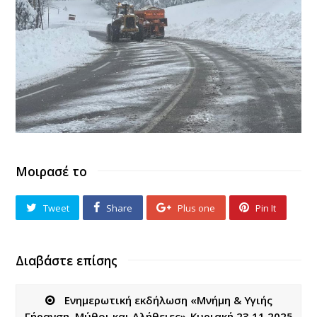
Μοιρασέ το
Tweet
Share
Plus one
Pin It
Διαβάστε επίσης
Ενημερωτική εκδήλωση «Μνήμη & Υγιής
Γήρανση, Μύθοι και Αλήθειες»_Κυριακή 23.11.2025