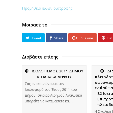
Προμήθεια ειδών διατροφής
Μοιρασέ το
Tweet
Share
Plus one
Pin 
Διαβάστε επίσης
ΙΣΟΛΟΓΙΣΜΟΣ 2011 ΔΗΜΟΥ
Δι
ΙΣΤΙΑΙΑΣ-ΑΙΔΗΨΟΥ
πλειοδοτ
σφραγισμ
Σας ανακοινώνουμε τον
εκμίσθωσ
Ισολογισμό του Έτους 2011 του
ΣΧ Ιστι
Δήμου Ιστιαίας-Αιδηψού Αναλυτικά
Επιτροπ
μπορείτε να κατεβάσετε και…
πλειοδο
Η Σχολική 