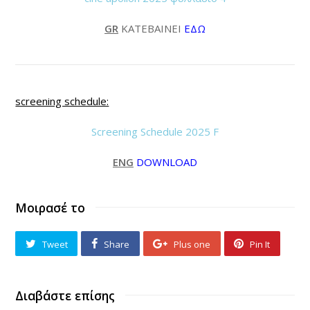
GR
KATEBAINEI
ΕΔΩ
screening schedule:
Screening Schedule 2025 F
ENG
DOWNLOAD
Μοιρασέ το
Tweet
Share
Plus one
Pin It
Διαβάστε επίσης