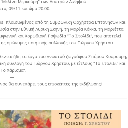
 “Μελίνα Μερκούρη” των Λουτρών Αιδηψού
το, 09/11 και ώρα 20:00.
—
is, πλαισιωμένος από τη Συμφωνική Ορχήστρα Επτανήσων και
σία στην Εθνική Λυρική Σκηνή, τη Μαρία Κόκκα, τη Μαριέττα
υμφωνική και Χορωδιακή Ραψωδία “Το Στολίδι”, που αποτελεί
 της ομώνυμης ποιητικής συλλογής του Γιώργου Χρήστου.
—
ίθενται ήδη τα έργα του γνωστού ζωγράφου Σπύρου Κουρσάρη,
ική συλλογή του Γιώργου Χρήστου, με τίτλους “Το Στολίδι” και
“Το Χάρισμα”.
—
όνας θα συνεπάρει τους επισκέπτες της εκδήλωσης!