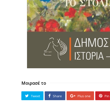
Μοιρασέ το
Tweet
Share
Plus one
Pin 