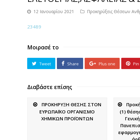
12 Ιανουαρίου 2021
Προκηρύξεις Θέσεων Ανθ
23489
Μοιρασέ το
Tweet
Share
Plus one
Pin 
Διαβάστε επίσης
ΠΡΟΚΗΡΥΞΗ ΘΕΣΗΣ ΣΤΟΝ
Προκή
ΕΥΡΩΠΑΪΚΟ ΟΡΓΑΝΙΣΜΟ
(1) θέσ
ΧΗΜΙΚΩΝ ΠΡΟΪΟΝΤΩΝ
Γενικ
Πανεπισ
εφαρμογή
άρθ