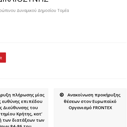
ρώπινου Δυναμικού Δημοσίου Τομέα
It
ρυξη πλήρωσης μίας
Ανακοίνωση προκήρυξης
ης ευθύνης επιπέδου
θέσεων στoν Ευρωπαϊκό
ής Διεύθυνσης του
Οργανισμό FRONTEX
τημίου Κρήτης, κατ’
 των διατάξεων των
ρων 84-86 του