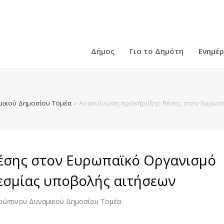
Δήμος
Για το Δημότη
Ενημέ
ικού Δημοσίου Τομέα
»
Ανακοίνωση προκήρυξης θέσης στoν Ευρωπα
έσης στoν Ευρωπαϊκό Οργανισμό
σμίας υποβολής αιτήσεων
ρώπινου Δυναμικού Δημοσίου Τομέα