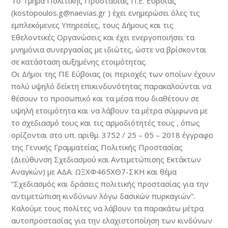
Το Τμήμα Πολιτικής Προστασίας Π.Ε. Εύβοιας
(kostopoulos.g@naevias.gr ) έχει ενημερώσει όλες τις
εμπλεκόμενες Υπηρεσίες, τους Δήμους και τις
Εθελοντικές Οργανώσεις και έχει ενεργοποιήσει τα
μνημόνια συνεργασίας με ιδιώτες, ώστε να βρίσκονται
σε κατάσταση αυξημένης ετοιμότητας.
Οι Δήμοι της ΠΕ Εύβοιας (οι περιοχές των οποίων έχουν
πολύ υψηλό δείκτη επικινδυνότητας παρακαλούνται να
θέσουν το προσωπικό και τα μέσα που διαθέτουν σε
υψηλή ετοιμότητα και να λάβουν τα μέτρα σύμφωνα με
το σχεδιασμό τους και τις αρμοδιότητές τους , όπως
ορίζονται στο υπ. αριθμ. 3752 / 25 – 05 – 2018 έγγραφο
της Γενικής Γραμματείας Πολιτικής Προστασίας
(Διεύθυνση Σχεδιασμού και Αντιμετώπισης Εκτάκτων
Αναγκών) με ΑΔΑ: ΩΞΧΦ465ΧΘ7-ΣΚΗ και θέμα
“Σχεδιασμός και δράσεις πολιτικής προστασίας για την
αντιμετώπιση κινδύνων λόγω δασικών πυρκαγιών”.
Καλούμε τους πολίτες να λάβουν τα παρακάτω μέτρα
αυτοπροστασίας για την ελαχιστοποίηση των κινδύνων