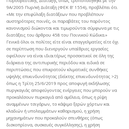
Πυροσβεστικής Διάταξης όπως τροποποιήθηκε με την
9Α/2005 Πυρ/κή Διάταξη (ΦΕΚ Β’ 1554), προβλέπει ότι
«Με την επιφύλαξη διατάξεων που προβλέπουν
αυστηρότερες ποινές, οι παραβάτες του παρόντος
κανονισμού διώκονται και τιμωρούνται σύμφωνα με τις
διατάξεις του άρθρου 458 του Ποινικού Κώδικα.»
Γενικά όλοι οι πολίτες είτε είναι επαγγελματίες είτε όχι
σε περίπτωση που διενεργούν υπαίθριες εργασίες
οφείλουν να είναι ιδιαιτέρως προσεκτικοί σε όλη της
διάρκεια της αντιπυρικής περιόδου και ειδικά σε
περιπτώσεις που επικρατούν κλιματικές συνθήκες
υψηλής επικινδυνότητας (δείκτης επικινδυνότητας >2)
όπως η Τρίτη 25/6/2019 προς αποφυγή εκδήλωσης
πυργκαγιάς αποφεύγοντας ενέργειες που μπορούν να
προκαλέσουν πυρκαγιά από αμέλεια, όπως η ρίψη
αναμμένων τσιγάρων, το κάψιμο ξερών χόρτων και
κλαδιών ή υπολειμμάτων καθαρισμού, η χρήση
μηχανημάτων που προκαλούν σπινθήρες (όπως
δισκοπρίονα, συσκευές συγκόλλησης), η χρήση