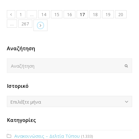
1
…
14
15
16
17
18
19
20
…
267
Αναζήτηση
Αναζήτηση
Submi
Ιστορικό
Ιστορικό
Επιλέξτε μήνα
Κατηγορίες
Ανακοινώσεις – Δελτία Τύπου
(1.333)