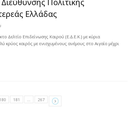
Διεύθυνσης Πολιτικής
τερεάς Ελλάδας
υ
κτο Δελτίο Επιδείνωσης Καιρού (Ε.Δ.Ε.Κ.) με κύρια
λύ κρύος καιρός με ενισχυμένους ανέμους στο Αιγαίο μέχρι
180
181
…
267