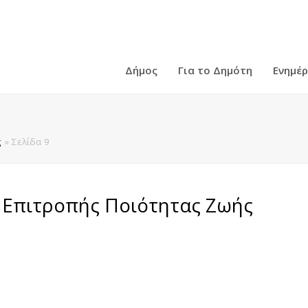
Δήμος
Για το Δημότη
Ενημέ
ς
»
Σελίδα 9
 Επιτροπής Ποιότητας Ζωής