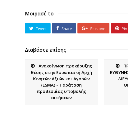
Μοιρασέ το
Tweet
Share
Plus one
Pin 
Διαβάστε επίσης
Ανακοίνωση προκήρυξης
Π
θέσης στην Ευρωπαϊκή Αρχή
ΕΥΘΥΝΗΣ
Κινητών Αξιών και Αγορών
ΔΙΕ
(ESMA) – Παράταση
Θ
προθεσμίας υποβολής
αιτήσεων