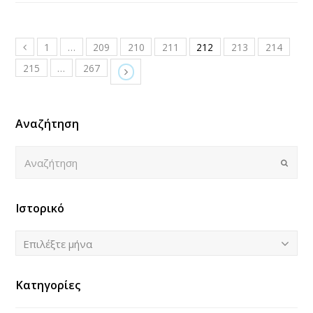
1
…
209
210
211
212
213
214
215
…
267
Αναζήτηση
Αναζήτηση
Submi
Ιστορικό
Ιστορικό
Επιλέξτε μήνα
Κατηγορίες